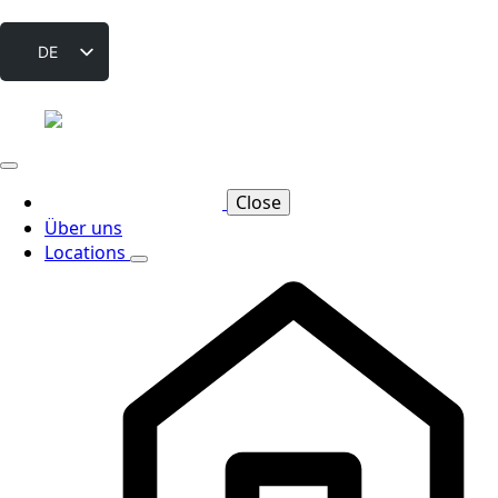
DE
EN
FR
IT
ES
Close
Über uns
PT
Locations
CS
PL
NL
RU
SV
DA