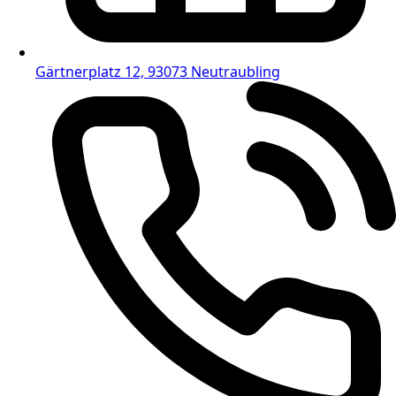
Gärtnerplatz 12, 93073 Neutraubling