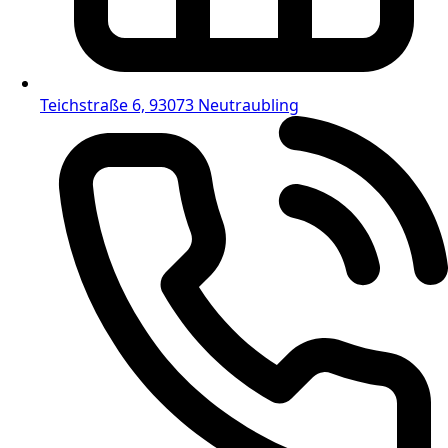
Teichstraße 6, 93073 Neutraubling