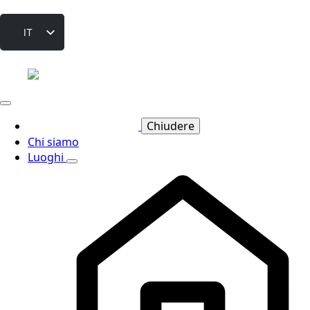
IT
DE
EN
FR
ES
Chiudere
Chi siamo
PT
Luoghi
CS
PL
NL
RU
SV
DA