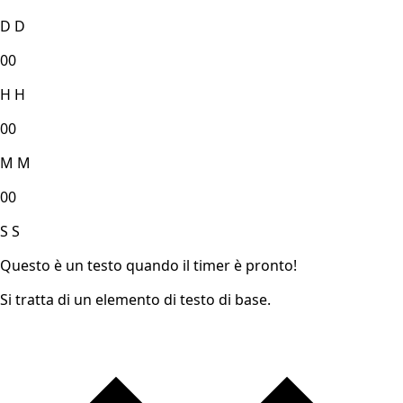
D
D
00
H
H
00
M
M
00
S
S
Questo è un testo quando il timer è pronto!
Si tratta di un elemento di testo di base.