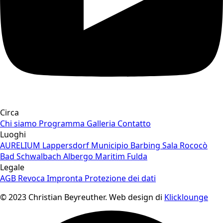
Circa
Chi siamo
Programma
Galleria
Contatto
Luoghi
AURELIUM Lappersdorf
Municipio Barbing
Sala Rococò
Bad Schwalbach
Albergo Maritim Fulda
Legale
AGB
Revoca
Impronta
Protezione dei dati
© 2023 Christian Beyreuther. Web design di
Klicklounge