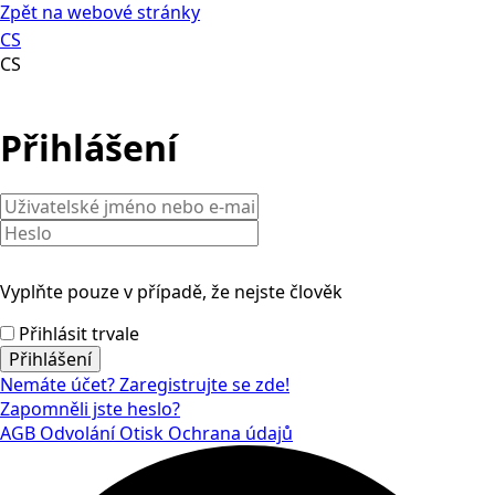
Zpět na webové stránky
CS
CS
Přihlášení
Vyplňte pouze v případě, že nejste člověk
Přihlásit trvale
Nemáte účet? Zaregistrujte se zde!
Zapomněli jste heslo?
AGB
Odvolání
Otisk
Ochrana údajů