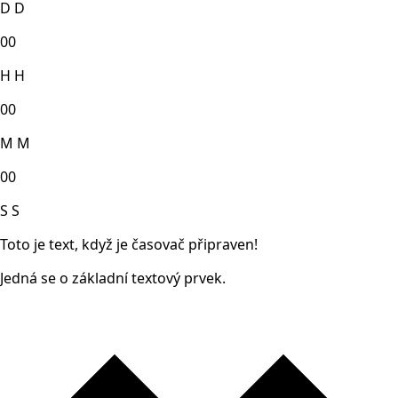
D
D
00
H
H
00
M
M
00
S
S
Toto je text, když je časovač připraven!
Jedná se o základní textový prvek.